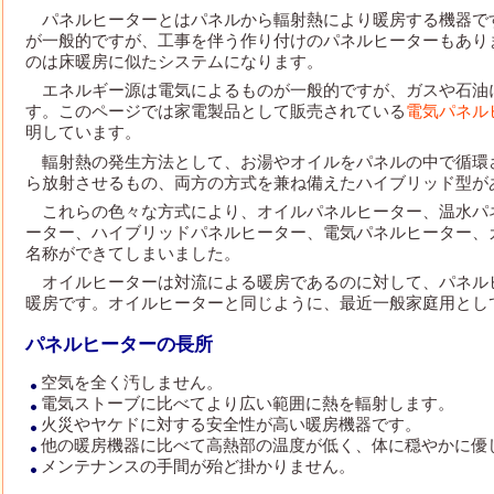
パネルヒーターとはパネルから輻射熱により暖房する機器で
が一般的ですが、工事を伴う作り付けのパネルヒーターもあり
のは床暖房に似たシステムになります。
エネルギー源は電気によるものが一般的ですが、ガスや石油
す。このページでは家電製品として販売されている
電気パネル
明しています。
輻射熱の発生方法として、お湯やオイルをパネルの中で循環
ら放射させるもの、両方の方式を兼ね備えたハイブリッド型が
これらの色々な方式により、オイルパネルヒーター、温水パ
ーター、ハイブリッドパネルヒーター、電気パネルヒーター、
名称ができてしまいました。
オイルヒーターは対流による暖房であるのに対して、パネル
暖房です。オイルヒーターと同じように、最近一般家庭用とし
パネルヒーターの長所
空気を全く汚しません。
電気ストーブに比べてより広い範囲に熱を輻射します。
火災やヤケドに対する安全性が高い暖房機器です。
他の暖房機器に比べて高熱部の温度が低く、体に穏やかに優
メンテナンスの手間が殆ど掛かりません。